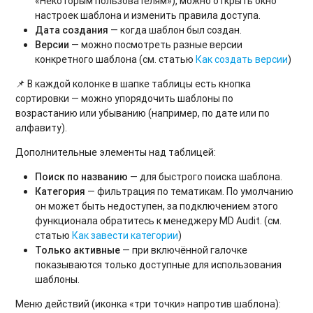
«Некоторым пользователям»), можно открыть окно
настроек шаблона и изменить правила доступа.
Дата создания
— когда шаблон был создан.
Версии
— можно посмотреть разные версии
конкретного шаблона (см. статью
Как создать версии
)
📌 В каждой колонке в шапке таблицы есть кнопка
сортировки — можно упорядочить шаблоны по
возрастанию или убыванию (например, по дате или по
алфавиту).
Дополнительные элементы над таблицей:
Поиск по названию
— для быстрого поиска шаблона.
Категория
— фильтрация по тематикам. По умолчанию
он может быть недоступен, за подключением этого
функционала обратитесь к менеджеру MD Audit. (см.
статью
Как завести категории
)
Только активные
— при включённой галочке
показываются только доступные для использования
шаблоны.
Меню действий (иконка «три точки» напротив шаблона):