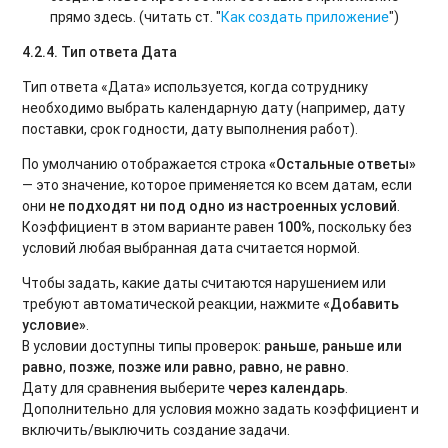
прямо здесь. (читать ст. "
Как создать приложение
")
4.2.4. Тип ответа Дата
Тип ответа «Дата» используется, когда сотруднику
необходимо выбрать календарную дату (например, дату
поставки, срок годности, дату выполнения работ).
По умолчанию отображается строка
«Остальные ответы»
— это значение, которое применяется ко всем датам, если
они
не подходят ни под одно из настроенных условий
.
Коэффициент в этом варианте равен
100%
, поскольку без
условий любая выбранная дата считается нормой.
Чтобы задать, какие даты считаются нарушением или
требуют автоматической реакции, нажмите
«Добавить
условие»
.
В условии доступны типы проверок:
раньше
,
раньше или
равно
,
позже
,
позже или равно
,
равно
,
не равно
.
Дату для сравнения выберите
через календарь
.
Дополнительно для условия можно задать коэффициент и
включить/выключить создание задачи.