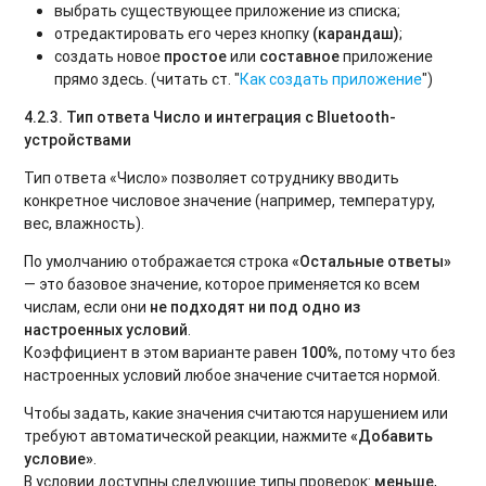
выбрать существующее приложение из списка;
отредактировать его через кнопку
(карандаш)
;
создать новое
простое
или
составное
приложение
прямо здесь. (читать ст. "
Как создать приложение
")
4.2.3. Тип ответа Число и интеграция с Bluetooth-
устройствами
Тип ответа «Число» позволяет сотруднику вводить
конкретное числовое значение (например, температуру,
вес, влажность).
По умолчанию отображается строка
«Остальные ответы»
— это базовое значение, которое применяется ко всем
числам, если они
не подходят ни под одно из
настроенных условий
.
Коэффициент в этом варианте равен
100%
, потому что без
настроенных условий любое значение считается нормой.
Чтобы задать, какие значения считаются нарушением или
требуют автоматической реакции, нажмите
«Добавить
условие»
.
В условии доступны следующие типы проверок:
меньше
,