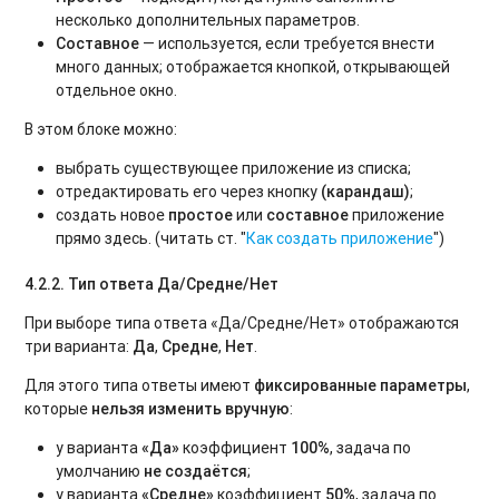
несколько дополнительных параметров.
Составное
— используется, если требуется внести
много данных; отображается кнопкой, открывающей
отдельное окно.
В этом блоке можно:
выбрать существующее приложение из списка;
отредактировать его через кнопку
(карандаш)
;
создать новое
простое
или
составное
приложение
прямо здесь. (читать ст. "
Как создать приложение
")
4.2.2. Тип ответа Да/Средне/Нет
При выборе типа ответа «Да/Средне/Нет» отображаются
три варианта:
Да
,
Средне
,
Нет
.
Для этого типа ответы имеют
фиксированные параметры
,
которые
нельзя изменить вручную
:
у варианта
«Да»
коэффициент
100%
, задача по
умолчанию
не создаётся
;
у варианта
«Средне»
коэффициент
50%
, задача по