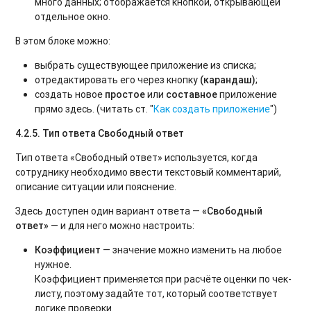
много данных; отображается кнопкой, открывающей
отдельное окно.
В этом блоке можно:
выбрать существующее приложение из списка;
отредактировать его через кнопку
(карандаш)
;
создать новое
простое
или
составное
приложение
прямо здесь. (читать ст. "
Как создать приложение
")
4.2.5. Тип ответа Свободный ответ
Тип ответа «Свободный ответ» используется, когда
сотруднику необходимо ввести текстовый комментарий,
описание ситуации или пояснение.
Здесь доступен один вариант ответа —
«Свободный
ответ»
— и для него можно настроить:
Коэффициент
— значение можно изменить на любое
нужное.
Коэффициент применяется при расчёте оценки по чек-
листу, поэтому задайте тот, который соответствует
логике проверки.