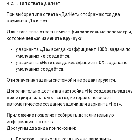
4.2.1. Тип ответа Да/Нет
При выборе типа ответа «Да/Нет» отображаются два
варианта:
Да
и
Нет
.
Для этого типа ответы имеют
фиксированные параметры
,
которые
нельзя изменить вручную
:
у варианта
«Да»
всегда коэффициент
100%
, задача по
умолчанию
не создаётся
;
у варианта
«Нет»
всегда коэффициент
0%
, задача по
умолчанию
создаётся
.
Эти значения заданы системой и не редактируются.
Дополнительно доступна настройка
«Не создавать задачу
при отрицательном ответе»
, которая отключает
автоматическое создание задачи для варианта «Нет».
Приложение
позволяет собирать дополнительную
информацию к ответу.
Доступны два вида приложений:
Простое
— подходит, когда нужно заполнить