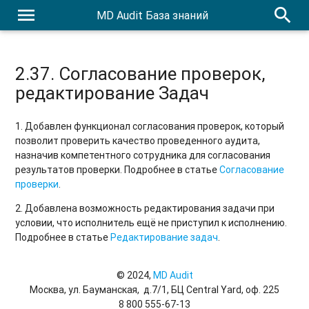
menu
search
отчета "Проверки", e-mail магазина
MD Audit База знаний
2.42 -2.42.3. Автоопределение часового пояса, Опросы с
баллами
2.37. Согласование проверок,
2.40-2.40.8. Справочники, категории шаблонов ЧЛ, время
редактирование Задач
генерации для правил
2.39. Быстрые опросы, настройки обязательности
1. Добавлен функционал согласования проверок, который
комментария проверяющего
позволит проверить качество проведенного аудита,
назначив компетентного сотрудника для согласования
2.38. Создание задач на любого пользователя, дробное
результатов проверки. Подробнее в статье
Согласование
число в ответе на опрос
проверки
.
2. Добавлена возможность редактирования задачи при
2.37. Согласование проверок, редактирование Задач
условии, что исполнитель ещё не приступил к исполнению.
Подробнее в статье
Редактирование задач
.
2.36. Новый дизайн Администрирования, фильтр Задачи
моих магазинов, график Тренд оценки
© 2024,
MD Audit
Release notes 2.35
Москва, ул. Бауманская, д.7/1, БЦ Central Yard, оф. 225
8 800 555-67-13