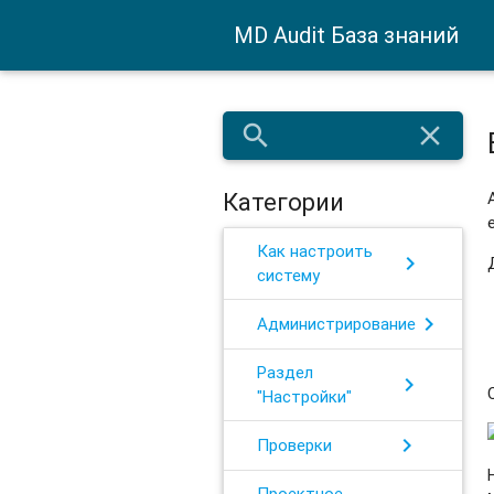
MD Audit База знаний
search
close
Категории
Как настроить
chevron_right
систему
chevron_right
Администрирование
Раздел
chevron_right
"Настройки"
chevron_right
Проверки
Проектное