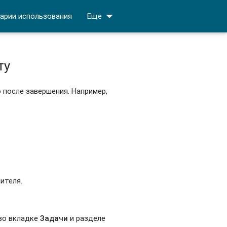
arrow_drop_down
арии использования
Еще
ту
 после завершения. Например,
ителя.
во вкладке
Задачи
и разделе