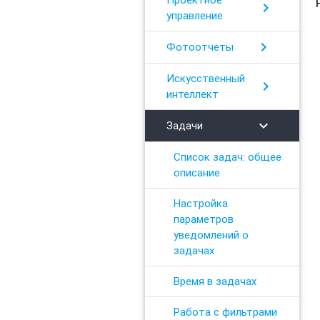
chevron_right
управление
chevron_right
Фотоотчеты
Искусственный
chevron_right
интеллект
chevron_right
Задачи
Список задач: общее
описание
Настройка
параметров
уведомлений о
задачах
Время в задачах
Работа с фильтрами