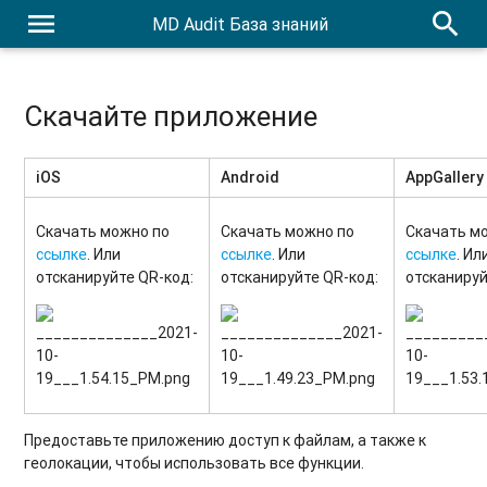
menu
search
MD Audit База знаний
Скачайте приложение
iOS
Android
AppGallery
Скачать можно по
Скачать можно по
Скачать м
ссылке
. Или
ссылке
. Или
ссылке
. Ил
отсканируйте QR-код:
отсканируйте QR-код:
отсканируй
Предоставьте приложению доступ к файлам, а также к
геолокации, чтобы использовать все функции.