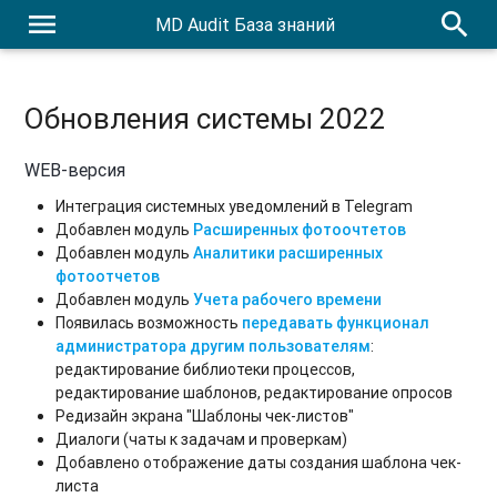
menu
search
MD Audit База знаний
Обновления системы 2022
WEB-версия
Интеграция системных уведомлений в Telegram
Добавлен модуль
Расширенных фотоочтетов
Добавлен модуль
Аналитики расширенных
фотоотчетов
Добавлен модуль
Учета рабочего времени
Появилась возможность
передавать функционал
администратора другим пользователям
:
редактирование библиотеки процессов,
редактирование шаблонов, редактирование опросов
Редизайн экрана "Шаблоны чек-листов"
Диалоги (чаты к задачам и проверкам)
Добавлено отображение даты создания шаблона чек-
листа