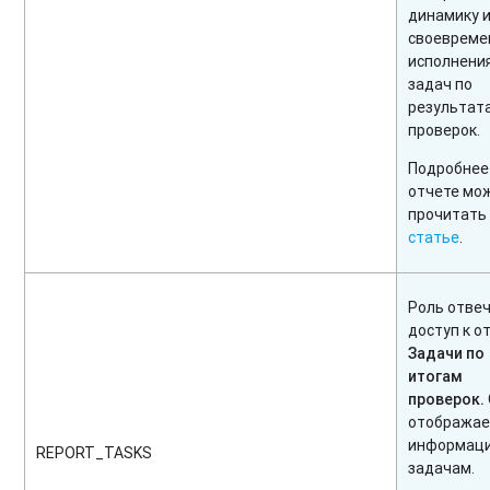
динамику 
своевреме
исполнени
задач по
результат
проверок.
Подробнее
отчете мо
прочитать
статье
.
Роль отвеч
доступ к о
Задачи по
итогам
проверок.
отобража
информац
REPORT_TASKS
задачам.