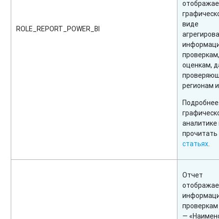
отображае
графическ
виде
ROLE_REPORT_POWER_BI
агрегиров
информац
проверкам
оценкам, д
проверяющ
регионам и 
Подробнее
графическ
аналитике
прочитать
статьях
.
Отчет
отобража
информац
проверкам
— «Наимен