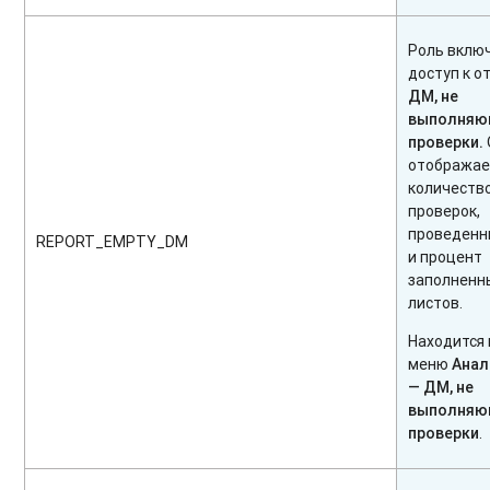
Роль вклю
доступ к о
ДМ, не
выполняю
проверки.
отобража
количеств
проверок,
проведен
REPORT_EMPTY_DM
и процент
заполненны
листов.
Находится 
меню
Анал
—
ДМ, не
выполняю
проверки
.