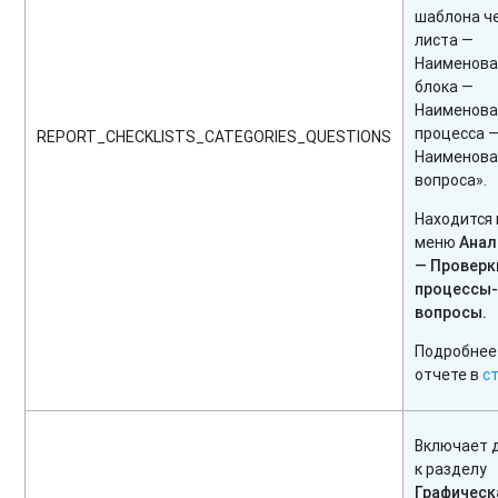
шаблона ч
листа —
Наименова
блока —
Наименова
процесса 
REPORT_CHECKLISTS_CATEGORIES_QUESTIONS
Наименова
вопроса».
Находится 
меню
Анал
— Проверк
процессы
вопросы.
Подробнее
отчете в
с
Включает 
к разделу
Графическ