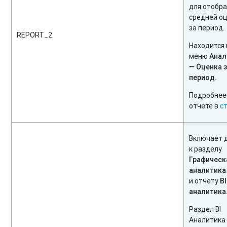
для отобр
средней о
за период.
REPORT_2
Находится 
меню
Анал
— Оценка 
период.
Подробнее
отчете в
с
Включает 
к разделу
Графическ
аналитика
и отчету
BI
аналитика
Раздел BI
Аналитика