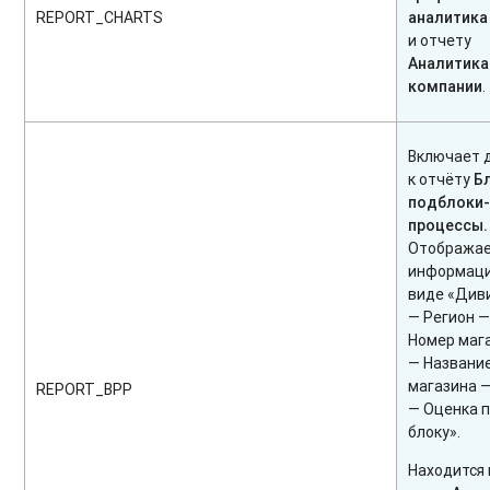
REPORT_CHARTS
аналитика
и отчету
Аналитика
компании
.
Включает 
к отчёту
Б
подблоки
процессы.
Отобража
информац
виде «Див
— Регион 
Номер маг
— Названи
магазина 
REPORT_BPP
— Оценка 
блоку».
Находится 