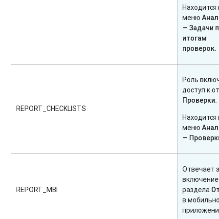
Находится 
меню
Анал
—
Задачи 
итогам
проверок.
Роль вклю
доступ к о
Проверки.
REPORT_CHECKLISTS
Находится 
меню
Анал
— Проверк
Отвечает 
включение
REPORT_MBI
раздела
О
в мобильн
приложени