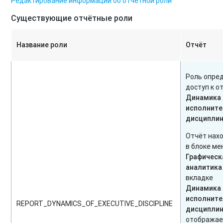
Редактирование информации об отчетной роли
Существующие отчётные роли
Название роли
Отчёт
Роль опре
доступ к о
Динамика
исполните
дисциплин
Отчёт нах
в блоке м
Графическ
аналитика
вкладке
Динамика
исполните
REPORT_DYNAMICS_OF_EXECUTIVE_DISCIPLINE
дисципли
отобража