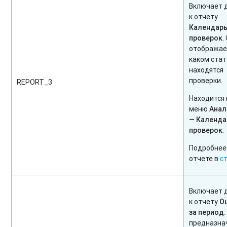
Включает 
к отчету
Календар
проверок
.
отображае
каком стат
находятся
проверки.
REPORT_3
Находится 
меню
Анал
— К
аленда
проверок
.
Подробнее
отчете в
с
Включает 
к отчету
О
за период
предназна