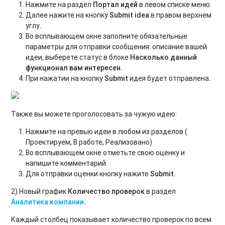
Нажмите на раздел
Портал идей
в левом списке меню.
2.0. Фотоподсказки, смена вида авторизации
Далее нажите на кнопку
Submit idea
в правом верхнем
углу
.
Во всплывающем окне заполните обязательные
параметры для отправки сообщения: описание вашей
идеи, выберете статус в блоке
Насколько данный
функционал вам интересен
.
При нажатии на кнопку
Submit
идея будет отправлена
.
Также вы можете проголосовать за чужую идею:
Нажмите на превью идеи в любом из разделов (
Проектируем, В работе, Реализовано)
Во всплывающем окне отметьте свою оценку и
напишите комментарий.
Для отправки оценки кнопку нажите
Submit.
2) Новый график
Количество проверок
в раздел
Аналитика компании
.
Каждый столбец показывает количество проверок по всем