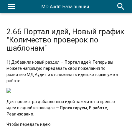
menu
search
MD Audit База знаний
Release notes 2.35
Release notes 2.34
2.66 Портал идей, Новый график
2.9. Генерация задач
"Количество проверок по
2.7. Новый экран списка проверок, Выгрузка фото из
шаблонам"
фотоотчётов
1) Добавили новый раздел —
Портал идей
. Теперь вы
2.6. Новое отображение Фотоподсказок
можете напрямую передавать свои пожелания по
развитию МД Аудит и отслеживать идеи, которые уже в
2.5. Смены и восстановление пароля, выгрузка фото,
работе.
фильтр Просроченные
2.4. Фильтры по Дивизиону и Региону в отчёте по
календарю
Для просмотра добавленных идей нажмите на превью
идеи в одной из вкладок —
Проектируем, В работе,
2.2. Комментарий ко всей проверке, сортировка задач
Реализовано
.
Чтобы передать идею:
2.1. Изменение пароля