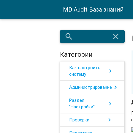
MD Audit База знаний
search
close
Категории
Как настроить
chevron_right
систему
chevron_right
Администрирование
Раздел
chevron_right
"Настройки"
chevron_right
Проверки
Проектное