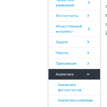
chevron_right
управление
chevron_right
Фотоотчеты
Искусственный
chevron_right
интеллект
chevron_right
Задачи
chevron_right
Опросы
chevron_right
Приложения
chevron_right
Аналитика
Аналитика
фотоотчетов
Аналитика компании