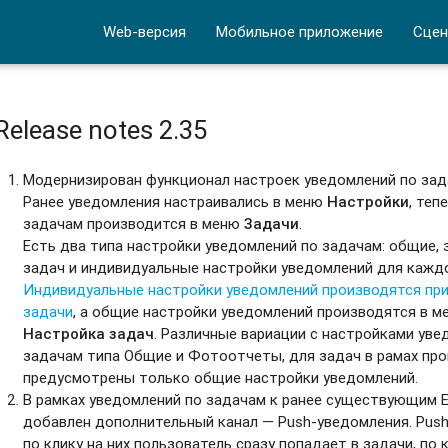
Web-версия
Мобильное приложение
Сцен
ьтр Просроченные
арю
Release notes 2.35
Модернизирован функционал настроек уведомлений по зад
Ранее уведомления настраивались в меню
Настройки
, теп
задачам производится в меню
Задачи
.
Есть два типа настройки уведомлений по задачам: общие,
задач и индивидуальные настройки уведомлений для кажд
Индивидуальные настройки уведомлений производятся при
задачи
, а общие настройки уведомлений производятся в 
Настройка задач
. Различные вариации с настройками ув
задачам типа Общие и Фотоотчеты, для задач в рамах про
предусмотрены только общие настройки уведомлений.
В рамках уведомлений по задачам к ранее существующим 
добавлен дополнительный канал — Push-уведомления. Push
по клику на них пользователь сразу попадает в задачи, по