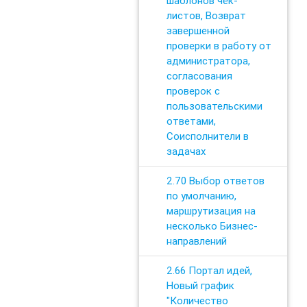
шаблонов чек-
листов, Возврат
завершенной
проверки в работу от
администратора,
согласования
проверок с
пользовательскими
ответами,
Соисполнители в
задачах
2.70 Выбор ответов
по умолчанию,
маршрутизация на
несколько Бизнес-
направлений
2.66 Портал идей,
Новый график
"Количество