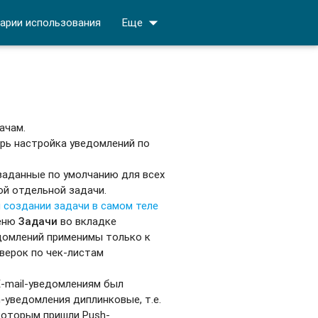
arrow_drop_down
арии использования
Еще
ачам.
ерь настройка уведомлений по
 заданные по умолчанию для всех
ой отдельной задачи.
 создании задачи в самом теле
меню
Задачи
во вкладке
едомлений применимы только к
верок по чек-листам
E-mail-уведомлениям был
-уведомления диплинковые, т.е.
 которым пришли Push-