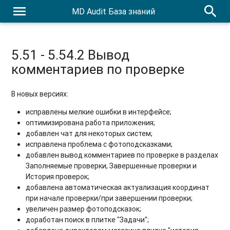
menu
search
MD Audit База знаний
5.51 - 5.54.2 Вывод
комментариев по проверке
В новых версиях:
исправлены мелкие ошибки в интерфейсе;
оптимизирована работа приложения;
добавлен чат для некоторых систем;
исправлена проблема с фотоподсказками;
добавлен вывод комментариев по проверке в разделах
Заполняемые проверки, Завершенные проверки и
История проверок;
добавлена автоматическая актуализация координат
при начале проверки/при завершении проверки;
увеличен размер фотоподсказок;
доработан поиск в плитке "Задачи";