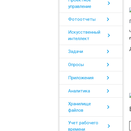
chevron_right
управление
chevron_right
Фотоотчеты
Искусственный
chevron_right
интеллект
chevron_right
Задачи
chevron_right
Опросы
chevron_right
Приложения
chevron_right
Аналитика
Хранилище
chevron_right
файлов
Учет рабочего
chevron_right
времени