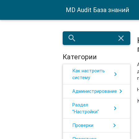
MD Audit База знаний
search
close
Категории
Как настроить
chevron_right
систему
chevron_right
Администрирование
Раздел
chevron_right
"Настройки"
chevron_right
Проверки
Проектное