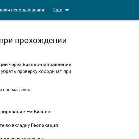
arrow_drop_down
арии использования
Еще
 при прохождении
ции
через
Бизнес-направление
 убрать проверку координат при
 вне магазина.
рирование —>
Бизнес-
ите во вкладку
Геолокация
.
ения
внизу страницы.