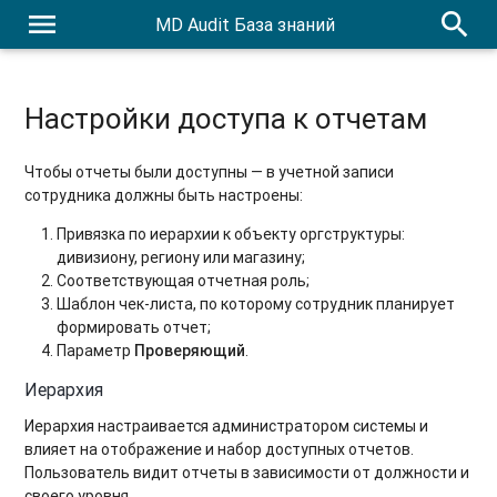
menu
search
MD Audit База знаний
Настройки доступа к отчетам
Чтобы отчеты были доступны — в учетной записи
сотрудника должны быть настроены:
Привязка по иерархии к объекту оргструктуры:
дивизиону, региону или магазину;
Соответствующая отчетная роль;
Шаблон чек-листа, по которому сотрудник планирует
формировать отчет;
Параметр
Проверяющий
.
Иерархия
Иерархия настраивается администратором системы и
влияет на отображение и набор доступных отчетов.
Пользователь видит отчеты в зависимости от должности и
своего уровня.