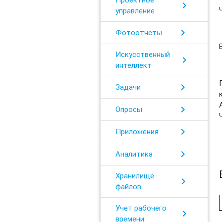
chevron_right
управление
chevron_right
Фотоотчеты
Искусственный
chevron_right
интеллект
chevron_right
Задачи
chevron_right
Опросы
chevron_right
Приложения
chevron_right
Аналитика
Хранилище
chevron_right
файлов
Учет рабочего
chevron_right
времени