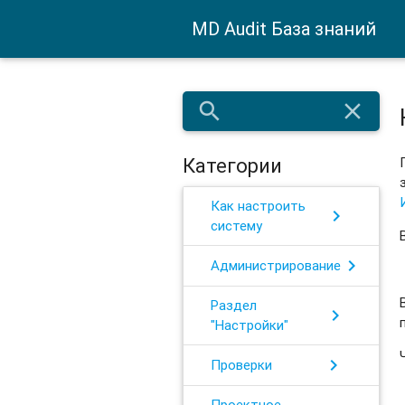
MD Audit База знаний
search
close
Категории
Как настроить
chevron_right
систему
chevron_right
Администрирование
Раздел
chevron_right
"Настройки"
chevron_right
Проверки
Проектное