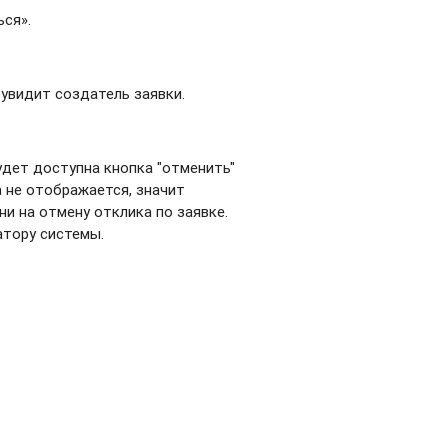
ься».
увидит создатель заявки.
удет доступна кнопка "отменить"
ка не отображается, значит
и на отмену отклика по заявке.
атору системы.