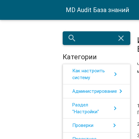
MD Audit База знаний
search
close
Категории
Как настроить
chevron_right
систему
chevron_right
Администрирование
Раздел
chevron_right
"Настройки"
chevron_right
Проверки
Проектное