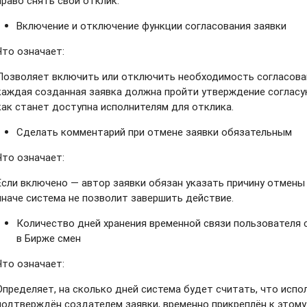
право снять свой отклик.
Включение и отключение функции согласования заявки
Что означает:
Позволяет включить или отключить необходимость согласован
каждая созданная заявка должна пройти утверждение соглас
как станет доступна исполнителям для отклика.
Сделать комментарий при отмене заявки обязательным
Что означает:
Если включено — автор заявки обязан указать причину отмены 
иначе система не позволит завершить действие.
Количество дней хранения временной связи пользователя 
в Бирже смен
Что означает:
Определяет, на сколько дней система будет считать, что испо
подтверждён создателем заявки, временно прикреплён к этому 