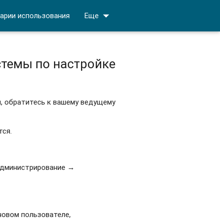
arrow_drop_down
арии использования
Еще
стемы по настройке
, обратитесь к вашему ведущему
тся.
 Администрирование →
новом пользователе,