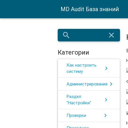
MD Audit База знаний
search
close
Категории
Как настроить
chevron_right
систему
chevron_right
Администрирование
Раздел
chevron_right
"Настройки"
chevron_right
Проверки
Проектное