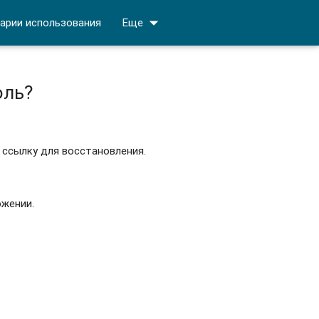
arrow_drop_down
арии использования
Еще
оль?
 ссылку для восстановления.
ожении.