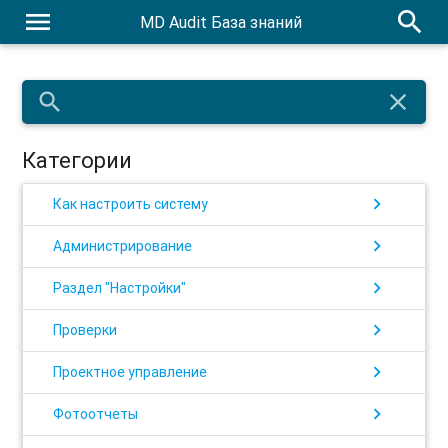
menu
search
MD Audit База знаний
search
close
Категории
chevron_right
Как настроить систему
chevron_right
Администрирование
chevron_right
Раздел "Настройки"
chevron_right
Проверки
chevron_right
Проектное управление
chevron_right
Фотоотчеты