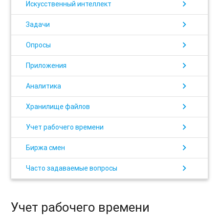
chevron_right
Искусственный интеллект
chevron_right
Задачи
chevron_right
Опросы
chevron_right
Приложения
chevron_right
Аналитика
chevron_right
Хранилище файлов
chevron_right
Учет рабочего времени
chevron_right
Биржа смен
chevron_right
Часто задаваемые вопросы
Учет рабочего времени